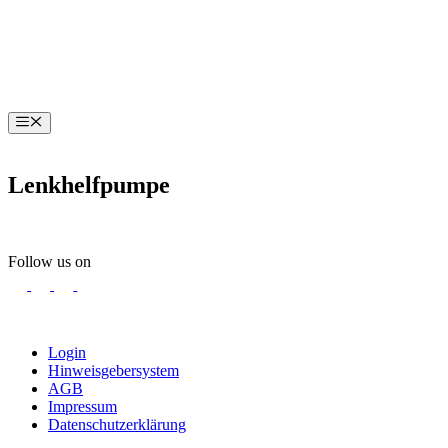
Zum
Inhalt
springen
Menü
Lenkhelfpumpe
Follow us on
Login
Hinweisgebersystem
AGB
Impressum
Datenschutzerklärung