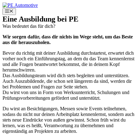
Zum
Deine Ausbildung
Inhalt
Menü
springen
Eine Ausbildung bei PE
Was bedeutet das für dich?
mit PErspektive
Wir sorgen dafür, dass dir nichts im Wege steht, um das Beste
aus dir herauszuholen.
Bevor du richtig mit deiner Ausbildung durchstartest, erwartet dich
vorher noch ein Einführungstag, an dem du das Team kennenlernst
und alle Fragen beantwortet bekommst, die in deinem Kopf
herumschwirren.
Das Ausbildungsteam wird dich stets begleiten und unterstützen.
Auch Auszubildende, die schon seit längerem da sind, werden dir
bei Problemen und Fragen zur Seite stehen.
Du wirst von uns in Form von Werksunterricht, Schulungen und
Prüfungsvorbereitungen gefördert und unterstützt.
Du wirst an Besichtigungen, Messen sowie Events teilnehmen,
sodass du nicht nur deinen Arbeitsplatz kennenlernst, sondern auch
stets neue Eindrücke von außen gewinnst. Schon früh wirst du
lernen, was es heißt, Verantwortung zu übernehmen und
eigenständig an Projekten zu arbeiten.