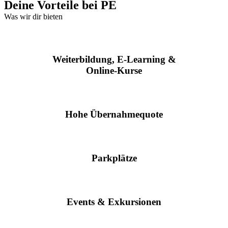
Deine Vorteile bei PE
Was wir dir bieten
Weiter­bildung, E-Lear­ning &
On­line-Kur­se
Hohe Über­nah­me­quote
Park­plätze
Events & Exkur­sionen