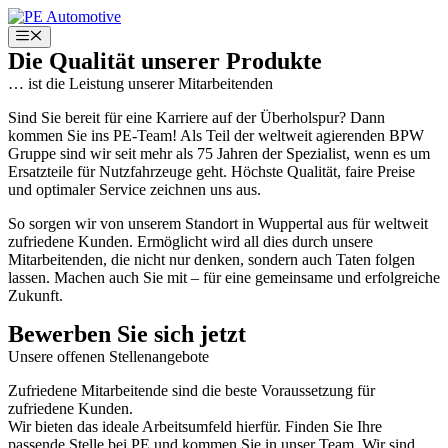
Zum
Ihre Karriere
Inhalt
Menü
springen
Die Qualität unserer Produkte
… ist die Leistung unserer Mitarbeitenden
mit PErspektive
Sind Sie bereit für eine Karriere auf der Überholspur? Dann
kommen Sie ins PE-Team! Als Teil der weltweit agierenden BPW
Gruppe sind wir seit mehr als 75 Jahren der Spezialist, wenn es um
Ersatzteile für Nutzfahrzeuge geht. Höchste Qualität, faire Preise
und optimaler Service zeichnen uns aus.
So sorgen wir von unserem Standort in Wuppertal aus für weltweit
zufriedene Kunden. Ermöglicht wird all dies durch unsere
Mitarbeitenden, die nicht nur denken, sondern auch Taten folgen
lassen. Machen auch Sie mit – für eine gemeinsame und erfolgreiche
Zukunft.
Bewerben Sie sich jetzt
Unsere offenen Stellenangebote
Zufriedene Mitarbeitende sind die beste Voraussetzung für
zufriedene Kunden.
Wir bieten das ideale Arbeitsumfeld hierfür. Finden Sie Ihre
passende Stelle bei PE und kommen Sie in unser Team. Wir sind