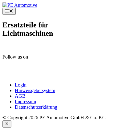
Zum
Inhalt
Menü
springen
Ersatzteile für
Lichtmaschinen
Follow us on
Login
Hinweisgebersystem
AGB
Impressum
Datenschutzerklärung
© Copyright 2026 PE Automotive GmbH & Co. KG
Schließen