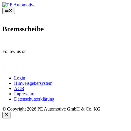
Zum
Inhalt
Menü
springen
Bremsscheibe
Follow us on
Login
Hinweisgebersystem
AGB
Impressum
Datenschutzerklärung
© Copyright 2026 PE Automotive GmbH & Co. KG
Schließen