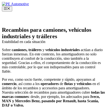
Amortiguadores: Recambios y
Saltar
al
Menú
accesorios
contenido
Recambios de calidad a precios justos
Recambios para camiones, vehículos
industriales y tráileres
Estabilidad en cada situación
Sobre
camiones, tráileres
y
vehículos industriales
actúan a diario
fuerzas inmensas. En este contexto, los amortiguadores no solo
contribuyen al confort de la conducción, sino también a la
seguridad. Gracias a ellos, el comportamiento de la conducción es
más controlable, por lo que son indispensables para un control
fiable.
Por eso, como socio fuerte, competente y rápido, apoyamos al
comercio
, así como a los
operadores
de
flotas y vehículos
en el
ámbito de los recambios y accesorios para amortiguadores.
Nuestra selección de recambios para amortiguadores cubre
todas las
marcas comunes
: desde, por ejemplo, los adecuados para
Iveco,
MAN y Mercedes Benz, pasando por Renault, hasta Scania,
DAF o Volvo.