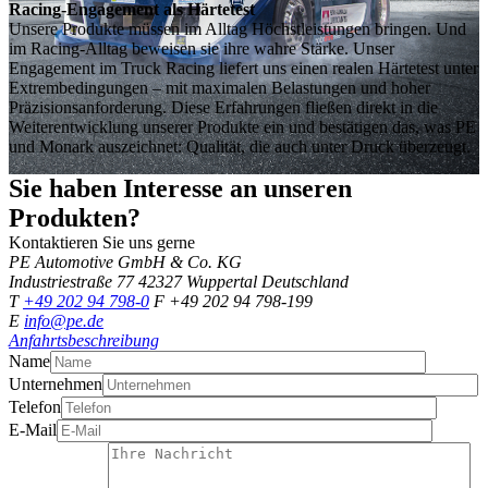
Racing-Engagement als Härtetest
Unsere Produkte müssen im Alltag Höchstleistungen bringen. Und
im Racing-Alltag beweisen sie ihre wahre Stärke. Unser
Engagement im Truck Racing liefert uns einen realen Härtetest unter
Extrembedingungen – mit maximalen Belastungen und hoher
Präzisionsanforderung. Diese Erfahrungen fließen direkt in die
Weiterentwicklung unserer Produkte ein und bestätigen das, was PE
und Monark auszeichnet: Qualität, die auch unter Druck überzeugt.
Sie haben Interesse an unseren
Produkten?
Kontaktieren Sie uns gerne
PE Automotive GmbH & Co. KG
Industriestraße 77
42327 Wuppertal
Deutschland
T
+49 202 94 798-0
F +49 202 94 798-199
E
info@pe.de
Anfahrtsbeschreibung
Name
Unternehmen
Telefon
E-Mail