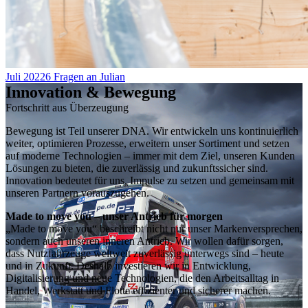
Juli 2022
6 Fragen an Julian
Innovation & Bewegung
Fortschritt aus Überzeugung
Bewegung ist Teil unserer DNA. Wir entwickeln uns kontinuierlich
weiter, optimieren Prozesse, erweitern unser Sortiment und setzen
auf moderne Technologien – immer mit dem Ziel, unseren Kunden
Lösungen zu bieten, die zuverlässig und zukunftssicher sind.
Innovation bedeutet für uns, Impulse zu setzen und gemeinsam mit
unseren Partnern vorauszugehen.
Made to move you – unser Antrieb für morgen
„Made to move you“ beschreibt nicht nur unser Markenversprechen,
sondern auch unseren inneren Antrieb. Wir wollen dafür sorgen,
dass Nutzfahrzeuge weltweit zuverlässig unterwegs sind – heute
und in Zukunft. Deshalb investieren wir in Entwicklung,
Digitalisierung und neue Technologien, die den Arbeitsalltag in
Handel, Werkstatt und Flotte effizienter und sicherer machen.